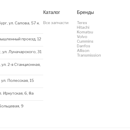
Каталог
Бренды
Все запчасти
Terex
ург, ул. Салова, 57 к.
Hitachi
Komatsu
Volvo
мышленный проезд, 12
Cummins
Danfos
Allison
, ул. Луначарского, 31
Transmission
 ул. 2-я Станционная,
 ул. Полесская, 15
л. Иркутская, 6, 8a
 Кольцевая, 9