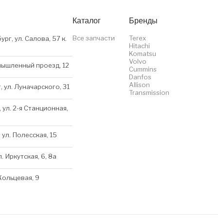
Каталог
Бренды
Все запчасти
Terex
ург, ул. Салова, 57 к.
Hitachi
Komatsu
Volvo
мышленный проезд, 12
Cummins
Danfos
Allison
, ул. Луначарского, 31
Transmission
 ул. 2-я Станционная,
 ул. Полесская, 15
л. Иркутская, 6, 8a
 Кольцевая, 9