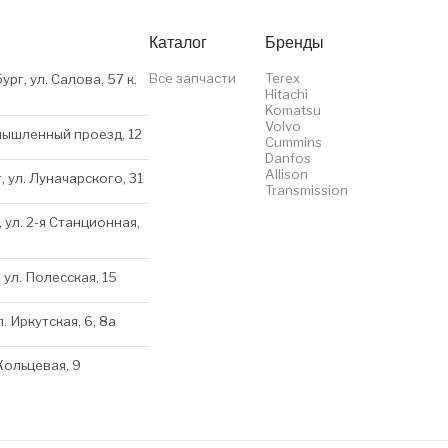
Каталог
Бренды
Все запчасти
Terex
ург, ул. Салова, 57 к.
Hitachi
Komatsu
Volvo
мышленный проезд, 12
Cummins
Danfos
Allison
, ул. Луначарского, 31
Transmission
 ул. 2-я Станционная,
 ул. Полесская, 15
л. Иркутская, 6, 8a
 Кольцевая, 9