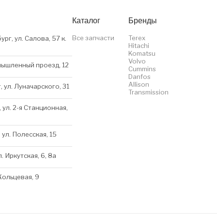
Каталог
Бренды
Все запчасти
Terex
ург, ул. Салова, 57 к.
Hitachi
Komatsu
Volvo
мышленный проезд, 12
Cummins
Danfos
Allison
, ул. Луначарского, 31
Transmission
 ул. 2-я Станционная,
 ул. Полесская, 15
л. Иркутская, 6, 8a
 Кольцевая, 9