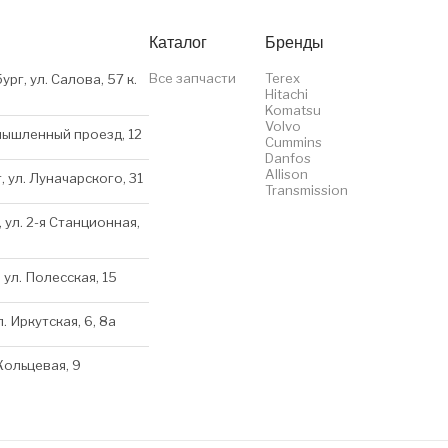
Каталог
Бренды
Все запчасти
Terex
ург, ул. Салова, 57 к.
Hitachi
Komatsu
Volvo
мышленный проезд, 12
Cummins
Danfos
Allison
, ул. Луначарского, 31
Transmission
 ул. 2-я Станционная,
 ул. Полесская, 15
л. Иркутская, 6, 8a
 Кольцевая, 9