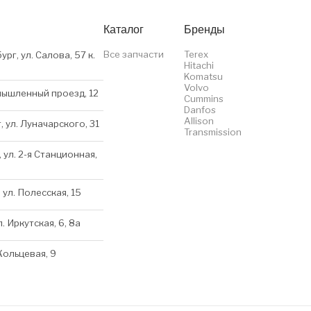
Каталог
Бренды
Все запчасти
Terex
ург, ул. Салова, 57 к.
Hitachi
Komatsu
Volvo
мышленный проезд, 12
Cummins
Danfos
Allison
, ул. Луначарского, 31
Transmission
 ул. 2-я Станционная,
 ул. Полесская, 15
л. Иркутская, 6, 8a
 Кольцевая, 9