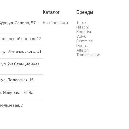
Каталог
Бренды
Все запчасти
Terex
ург, ул. Салова, 57 к.
Hitachi
Komatsu
Volvo
мышленный проезд, 12
Cummins
Danfos
Allison
, ул. Луначарского, 31
Transmission
 ул. 2-я Станционная,
 ул. Полесская, 15
л. Иркутская, 6, 8a
 Кольцевая, 9