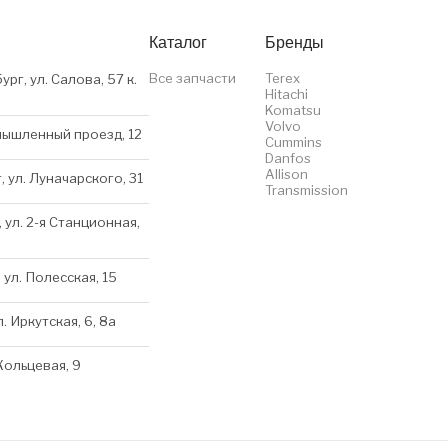
Каталог
Бренды
Все запчасти
Terex
ург, ул. Салова, 57 к.
Hitachi
Komatsu
Volvo
мышленный проезд, 12
Cummins
Danfos
Allison
, ул. Луначарского, 31
Transmission
 ул. 2-я Станционная,
 ул. Полесская, 15
л. Иркутская, 6, 8a
 Кольцевая, 9