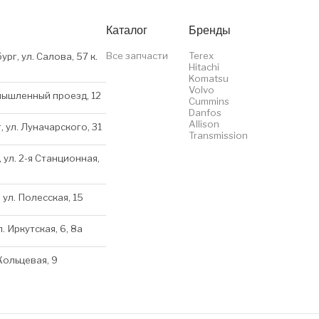
Каталог
Бренды
Все запчасти
Terex
ург, ул. Салова, 57 к.
Hitachi
Komatsu
Volvo
мышленный проезд, 12
Cummins
Danfos
Allison
, ул. Луначарского, 31
Transmission
 ул. 2-я Станционная,
 ул. Полесская, 15
л. Иркутская, 6, 8a
 Кольцевая, 9