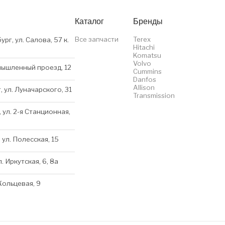
Каталог
Бренды
Все запчасти
Terex
ург, ул. Салова, 57 к.
Hitachi
Komatsu
Volvo
мышленный проезд, 12
Cummins
Danfos
Allison
, ул. Луначарского, 31
Transmission
 ул. 2-я Станционная,
 ул. Полесская, 15
л. Иркутская, 6, 8a
 Кольцевая, 9