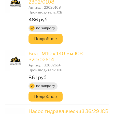
2302/0108
Артикул: 23020108
Производитель: JCB
Цена:
486 руб.
по запросу
Подробнее
Болт М10 х 140 мм JCB
320/02614
Артикул: 32002614
Производитель: JCB
Цена:
861 руб.
по запросу
Подробнее
Насос гидравлический 36/29 JCB