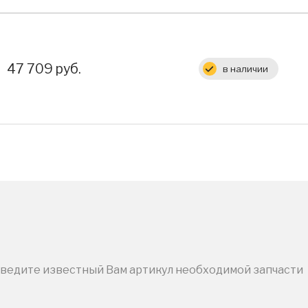
Цена:
47 709 руб.
в наличии
введите известный Вам артикул необходимой запчасти