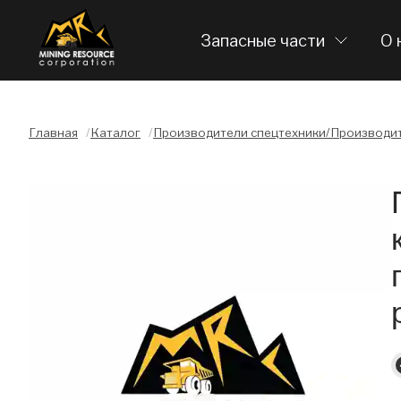
Запасные части
О 
Главная
/
Каталог
/
Производители спецтехники/Производит
Слайдшоу