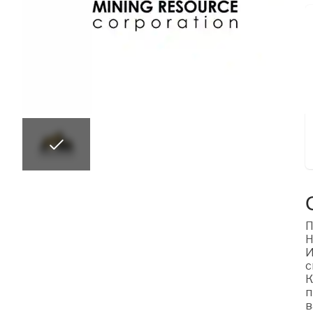
П
H
И
с
К
п
в