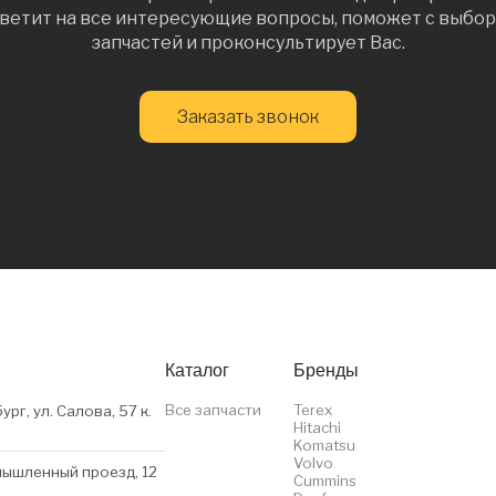
ветит на все интересующие вопросы, поможет с выбо
запчастей и проконсультирует Вас.
Заказать звонок
Каталог
Бренды
Все запчасти
Terex
ург, ул. Салова, 57 к.
Hitachi
Komatsu
Volvo
мышленный проезд, 12
Cummins