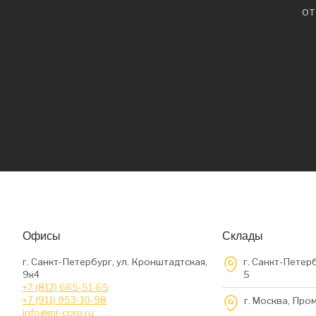
от
Офисы
Склады
г. Санкт-Петербург, ул. Кронштадтская,
г. Санкт-Петерб
9к4
5
+7 (812) 665-51-65
+7 (911) 953-10-98
г. Москва, Про
info@mr-corp.ru