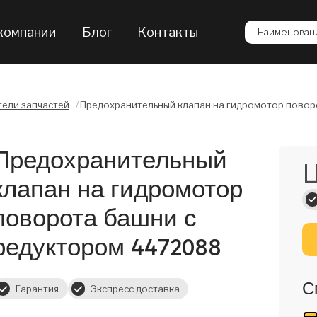
компании
Блог
Контакты
Наименовани
ели запчастей
/
Предохранительный клапан на гидромотор повор
Предохранительный
Ц
клапан на гидромотор
поворота башни с
редуктором 4472088
С
Гарантия
Экспресс доставка