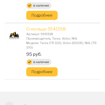
в наличии
Подробнее
О-кольцо 9141918
Артикул: 9141918
Производитель: Terex, Volvo, NHL
Модели: Terex (TR 100), Volvo (R100E), NHL (TR
100)
Цена:
95 руб.
в наличии
Подробнее