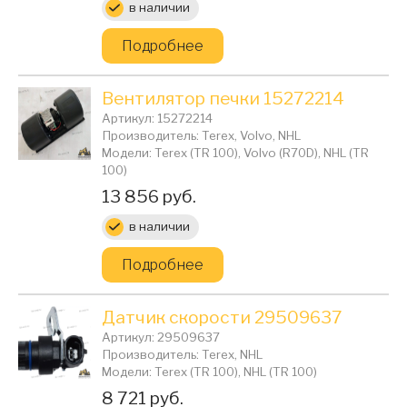
в наличии
Подробнее
Вентилятор печки 15272214
Артикул: 15272214
Производитель: Terex, Volvo, NHL
Модели: Terex (TR 100), Volvo (R70D), NHL (TR
100)
Цена:
13 856 руб.
в наличии
Подробнее
Датчик скорости 29509637
Артикул: 29509637
Производитель: Terex, NHL
Модели: Terex (TR 100), NHL (TR 100)
Цена:
8 721 руб.