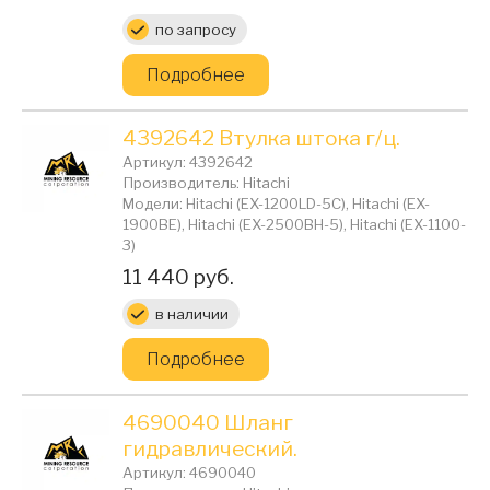
Цена:
по запросу
Подробнее
4392642 Втулка штока г/ц.
Артикул: 4392642
Производитель: Hitachi
Модели: Hitachi (EX-1200LD-5C), Hitachi (EX-
1900BE), Hitachi (EX-2500BH-5), Hitachi (EX-1100-
3)
Цена:
11 440 руб.
в наличии
Подробнее
4690040 Шланг
гидравлический.
Артикул: 4690040