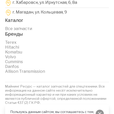
г. Хабаровск, ул. Иркутская, 6, 8a
г. Магадан, ул. Кольцевая, 9
Каталог
Все запчасти
Бренды
Terex
Hitachi
Komatsu
Volvo
Cummins
Danfos
Allison Transmission
Майнинг Ресурс — каталог запчастей для спецтехники. Вся
информация на данном сайте несёт исключительно
информационный характер и ни при каких условиях не
является публичной офертой, определяемой положениями
Статьи 437 (2) ГК РФ.
2023 © Майнинг Ресурс
Политика обработки персональных данных
Файлы Cookies
Пользуясь данным сайтом, вы соглашаетесь с тем,