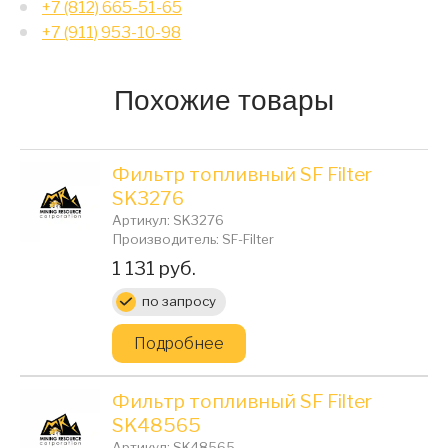
+7 (812) 665-51-65
+7 (911) 953-10-98
Похожие товары
Фильтр топливный SF Filter
SK3276
Артикул: SK3276
Производитель: SF-Filter
Цена:
1 131 руб.
по запросу
Подробнее
Фильтр топливный SF Filter
SK48565
Артикул: SK48565