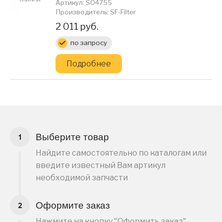
Артикул: SO4755
Производитель: SF-Filter
Цена:
2 011 руб.
по запросу
Подробнее
Выберите товар
Найдите самостоятельно по каталогам или
введите известный Вам артикул
необходимой запчасти
Оформите заказ
Нажмите на кнопку "Оформить заказ",