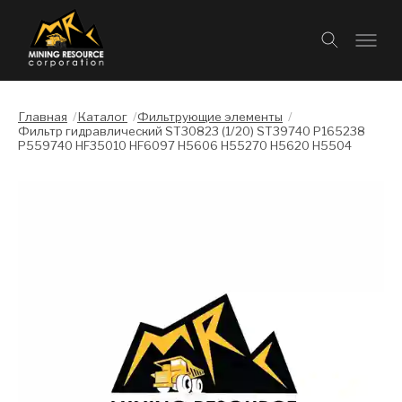
Главная
/
Каталог
/
Фильтрующие элементы
/
Фильтр гидравлический ST30823 (1/20) ST39740 P165238
P559740 HF35010 HF6097 H5606 H55270 H5620 H5504
Слайдшоу