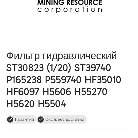
Фильтр гидравлический
ST30823 (1/20) ST39740
P165238 P559740 HF35010
HF6097 H5606 H55270
H5620 H5504
Гарантия
Экспресс доставка