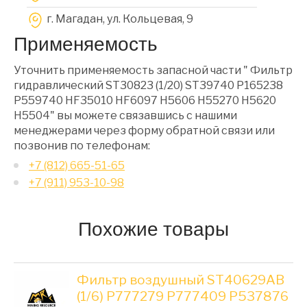
г. Магадан, ул. Кольцевая, 9
Применяемость
Уточнить применяемость запасной части " Фильтр
гидравлический ST30823 (1/20) ST39740 P165238
P559740 HF35010 HF6097 H5606 H55270 H5620
H5504" вы можете связавшись с нашими
менеджерами через форму обратной связи или
позвонив по телефонам:
+7 (812) 665-51-65
+7 (911) 953-10-98
Похожие товары
Фильтр воздушный ST40629AB
(1/6) P777279 P777409 P537876