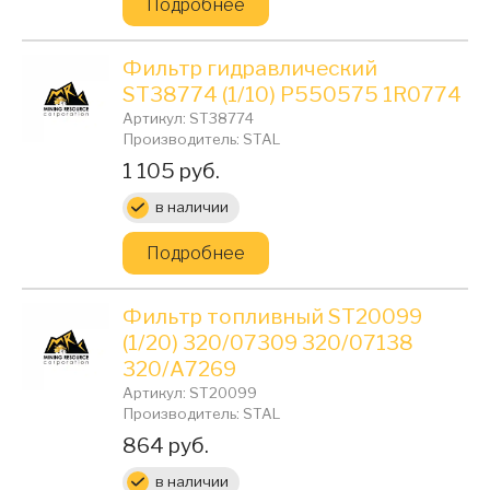
Подробнее
Фильтр гидравлический
ST38774 (1/10) P550575 1R0774
Артикул: ST38774
Производитель: STAL
Цена:
1 105 руб.
в наличии
Подробнее
Фильтр топливный ST20099
(1/20) 320/07309 320/07138
320/A7269
Артикул: ST20099
Производитель: STAL
Цена:
864 руб.
в наличии