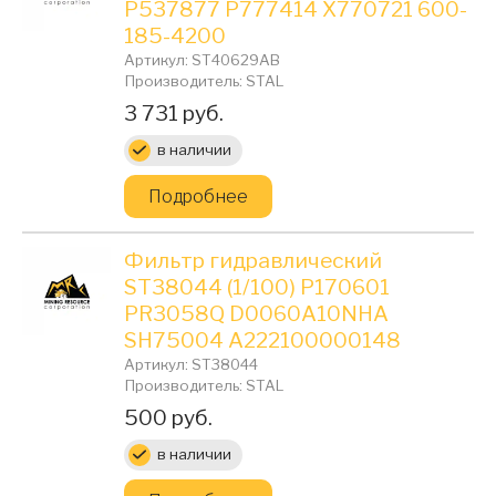
P537877 P777414 X770721 600-
185-4200
Артикул: ST40629AB
Производитель: STAL
Цена:
3 731 руб.
в наличии
Подробнее
Фильтр гидравлический
ST38044 (1/100) P170601
PR3058Q D0060A10NHA
SH75004 A222100000148
Артикул: ST38044
Производитель: STAL
Цена:
500 руб.
в наличии