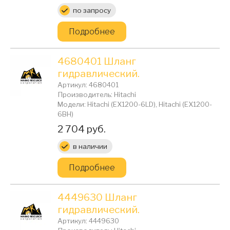
по запросу
Подробнее
4680401 Шланг
гидравлический.
Артикул: 4680401
Производитель: Hitachi
Модели: Hitachi (EX1200-6LD), Hitachi (EX1200-
6BH)
Цена:
2 704 руб.
в наличии
Подробнее
4449630 Шланг
гидравлический.
Артикул: 4449630