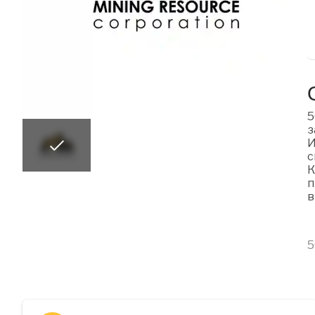
5
з
И
с
К
п
в
5