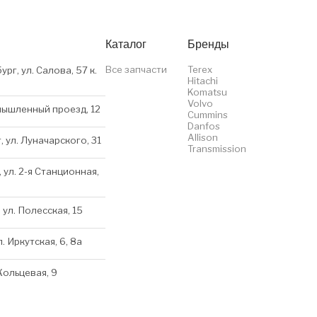
Каталог
Бренды
Все запчасти
Terex
ург, ул. Салова, 57 к.
Hitachi
Komatsu
Volvo
мышленный проезд, 12
Cummins
Danfos
Allison
, ул. Луначарского, 31
Transmission
 ул. 2-я Станционная,
 ул. Полесская, 15
л. Иркутская, 6, 8a
 Кольцевая, 9