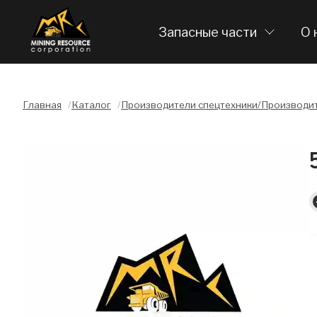
Запасные части
О 
Главная
/
Каталог
/
Производители спецтехники/Производит
Слайдшоу