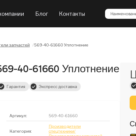
компании
Блог
Контакты
Наименовани
ели запчастей
/
569-40-61660 Уплотнение
569-40-61660 Уплотнение
Ц
Гарантия
Экспресс доставка
Артикул:
569-40-61660
С
Производители
Категория:
спецтехники/